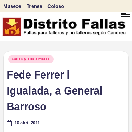
Museos
Trenes
Coloso
Saltar
al
contenido
D
Fallas
para
i
Publicado
Fallas y sus artistas
falleros
en
Fede Ferrer i
s
y
tr
Igualada, a General
no
falleros
it
Barroso
según
o
Candreu
10 abril 2011
F