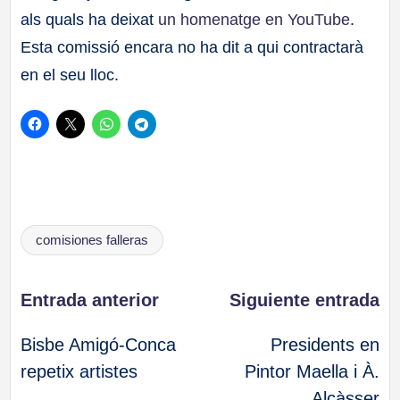
als quals ha deixat
un homenatge en YouTube
.
Esta comissió encara no ha dit a qui contractarà
en el seu lloc.
Etiquetas:
comisiones falleras
Navegación
Entrada anterior
Siguiente entrada
Bisbe Amigó-Conca
Presidents en
de
repetix artistes
Pintor Maella i À.
Alcàsser