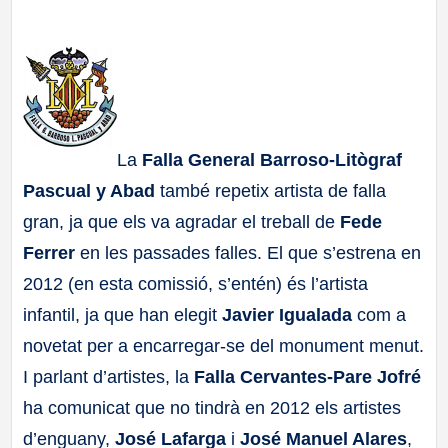
a
ll
a
La
Falla General Barroso-Litògraf
s
Pascual y Abad
també repetix artista de falla
gran, ja que els va agradar el treball de
Fede
Ferrer
en les passades falles. El que s’estrena en
2012 (en esta comissió, s’entén) és l’artista
infantil, ja que han elegit
Javier Igualada
com a
novetat per a encarregar-se del monument menut.
I parlant d’artistes, la
Falla Cervantes-Pare Jofré
ha comunicat que no tindrà en 2012 els artistes
d’enguany,
José Lafarga
i
José Manuel Alares
,