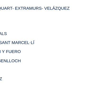
 QUART- EXTRAMURS- VELÁZQUEZ
ALS
 SANT MARCEL·LÍ
ÁN Y FUERO
 BENLLOCH
Z