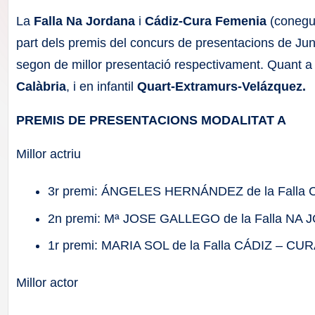
F
La
Falla Na Jordana
i
Cádiz-Cura Femenia
(conegu
a
part dels premis del concurs de presentacions de Junt
segon de millor presentació respectivament. Quant a
ll
Calàbria
, i en infantil
Quart-Extramurs-Velázquez.
a
PREMIS DE PRESENTACIONS MODALITAT A
s
Millor actriu
3r premi: ÁNGELES HERNÁNDEZ de la Fall
2n premi: Mª JOSE GALLEGO de la Falla NA
1r premi: MARIA SOL de la Falla CÁDIZ – 
Millor actor