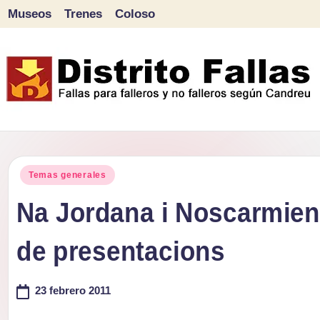
Museos
Trenes
Coloso
Saltar
al
contenido
D
Fallas
para
i
Publicado
falleros
Temas generales
s
en
y
Na Jordana i Noscarmien
tr
no
de presentacions
falleros
it
según
o
23 febrero 2011
Candreu