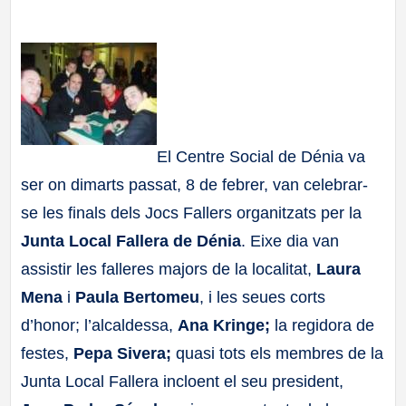
a
ll
a
s
El Centre Social de Dénia va
ser on dimarts passat, 8 de febrer, van celebrar-
se les finals dels Jocs Fallers organitzats per la
Junta Local Fallera de Dénia
. Eixe dia van
assistir les falleres majors de la localitat,
Laura
Mena
i
Paula Bertomeu
, i les seues corts
d’honor; l’alcaldessa,
Ana Kringe;
la regidora de
festes,
Pepa Sivera;
quasi tots els membres de la
Junta Local Fallera incloent el seu president,