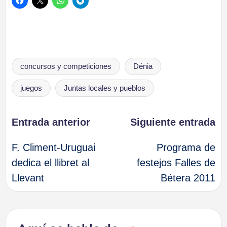
Etiquetas:
concursos y competiciones
Dénia
juegos
Juntas locales y pueblos
Navegación
Entrada anterior
Siguiente entrada
F. Climent-Uruguai
Programa de
de
dedica el llibret al
festejos Falles de
Llevant
Bétera 2011
entradas