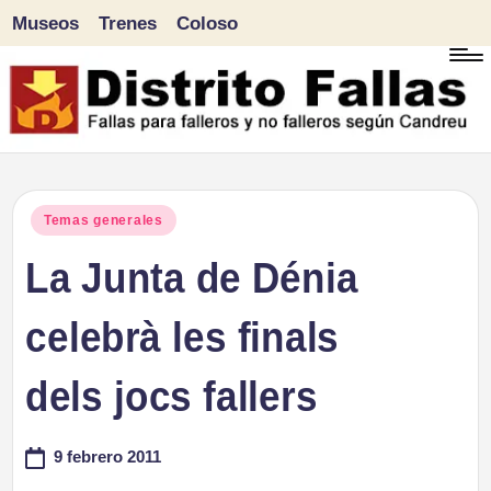
Museos
Trenes
Coloso
Saltar
al
contenido
D
Fallas
para
i
Publicado
Temas generales
falleros
en
La Junta de Dénia
s
y
tr
celebrà les finals
no
falleros
it
dels jocs fallers
según
o
Candreu
9 febrero 2011
F