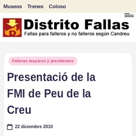
Museos
Trenes
Coloso
Saltar
al
contenido
D
Fallas
para
i
Publicado
Falleras mayores y presidentes
falleros
en
Presentació de la
s
y
tr
FMI de Peu de la
no
falleros
it
Creu
según
o
Candreu
22 diciembre 2010
F