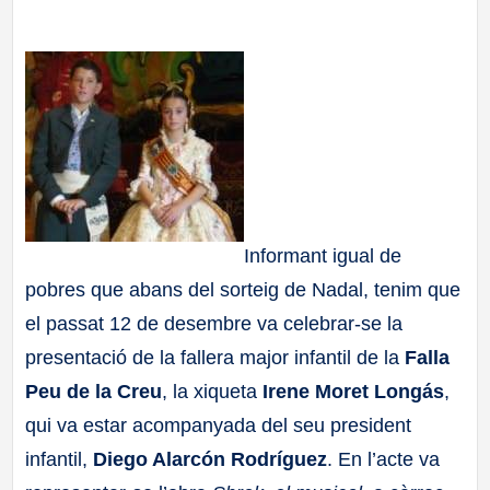
a
ll
a
s
Informant igual de
pobres que abans del sorteig de Nadal, tenim que
el passat 12 de desembre va celebrar-se la
presentació de la fallera major infantil de la
Falla
Peu de la Creu
, la xiqueta
Irene Moret Longás
,
qui va estar acompanyada del seu president
infantil,
Diego Alarcón Rodríguez
. En l’acte va