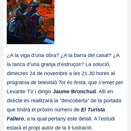
a
ll
a
s
¿A la viga d’una obra? ¿A la barra del casal? ¿A
la tanca d’una granja d’estruços? La solució,
dimecres 24 de novembre a les 21.30 hores al
programa de televisió
Tot és festa
, que s’emet per
Levante TV i dirigix
Jaume Bronchud
. Allí en
directe es realitzarà la “descoberta” de la portada
que tindrà el pròxim número de
El Turista
Fallero
, a la qual pertany este detall. A l’estudi
estarà el propi autor de la il·lustració.