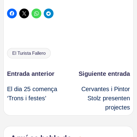
Etiquetas:
El Turista Fallero
Navegación
Entrada anterior
Siguiente entrada
El dia 25 comença
Cervantes i Pintor
de
‘Trons i festes’
Stolz presenten
projectes
entradas