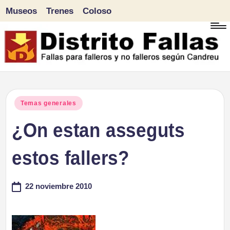
Museos
Trenes
Coloso
Saltar
al
contenido
D
Fallas
para
i
Publicado
Temas generales
falleros
en
¿On estan asseguts
s
y
tr
estos fallers?
no
falleros
it
22 noviembre 2010
según
o
Candreu
F