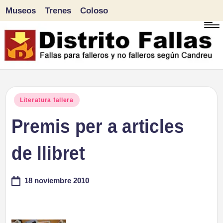
Museos
Trenes
Coloso
Saltar
al
contenido
D
Fallas
para
i
Publicado
Literatura fallera
falleros
en
Premis per a articles
s
y
tr
de llibret
no
falleros
it
18 noviembre 2010
según
o
Candreu
F