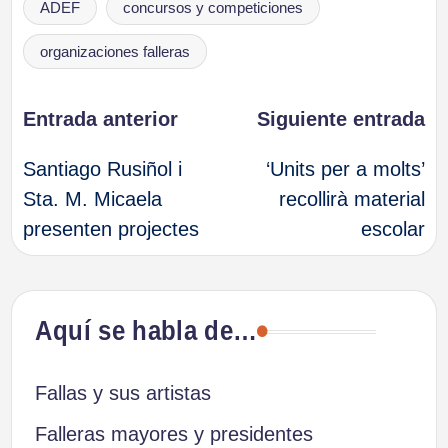
ADEF
concursos y competiciones
organizaciones falleras
Navegación
Entrada anterior
Siguiente entrada
Santiago Rusiñol i
‘Units per a molts’
de
Sta. M. Micaela
recollirà material
presenten projectes
escolar
entradas
Aquí se habla de…
Fallas y sus artistas
Falleras mayores y presidentes