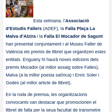
a
ll
Esta setmana, l’
Associació
d’Estudis Fallers
(ADEF), la
Falla Plaça La
a
Malva d’Alzira
i la
Falla El Mocador de Sagunt
s
han presentat conjuntament i al Museu Faller de
València els premis de llibret que organitzen estes
entitats. Enguany hi haurà noves edicions dels
premis Mocador (al millor assaig sobre Falles),
Malva (a la millor poesia satírica) i Enric Soler i
Godes (al millor article de llibret).
En la roda de premsa, les organitzacions
convocants van destacar que promocionen el
llibret de falla per la seua facultat de transmetre