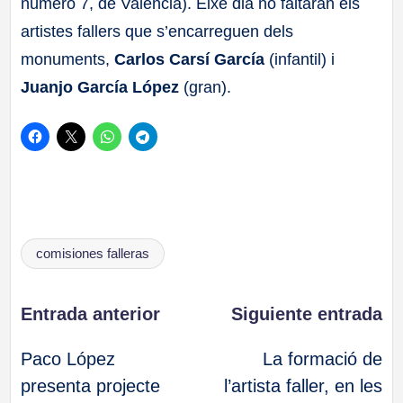
número 7, de València). Eixe dia no faltaran els
artistes fallers que s’encarreguen dels
monuments,
Carlos Carsí García
(infantil) i
Juanjo García López
(gran).
Etiquetas:
comisiones falleras
Navegación
Entrada anterior
Siguiente entrada
Paco López
La formació de
de
presenta projecte
l’artista faller, en les