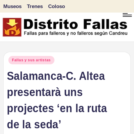
Museos
Trenes
Coloso
Saltar
al
contenido
D
Fallas
para
i
Publicado
Fallas y sus artistas
falleros
en
Salamanca-C. Altea
s
y
tr
presentarà uns
no
falleros
it
projectes ‘en la ruta
según
o
Candreu
de la seda’
F