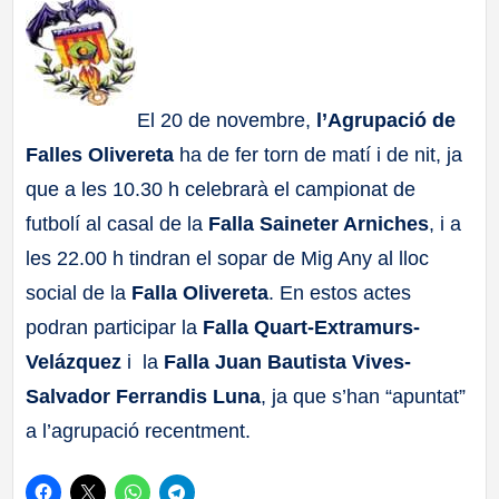
a
ll
El 20 de novembre,
l’Agrupació de
a
Falles Olivereta
ha de fer torn de matí i de nit, ja
que a les 10.30 h celebrarà el campionat de
s
futbolí al casal de la
Falla Saineter Arniches
, i a
les 22.00 h tindran el sopar de Mig Any al lloc
social de la
Falla Olivereta
. En estos actes
podran participar la
Falla Quart-Extramurs-
Velázquez
i la
Falla Juan Bautista Vives-
Salvador Ferrandis Luna
, ja que s’han “apuntat”
a l’agrupació recentment.