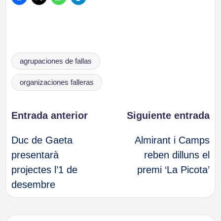
Etiquetas:
agrupaciones de fallas
organizaciones falleras
Navegación
Entrada anterior
Siguiente entrada
Duc de Gaeta
Almirant i Camps
de
presentarà
reben dilluns el
projectes l’1 de
premi ‘La Picota’
entradas
desembre