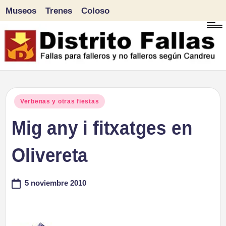
Museos
Trenes
Coloso
Saltar
al
contenido
D
Fallas
para
i
Publicado
Verbenas y otras fiestas
falleros
en
Mig any i fitxatges en
s
y
tr
Olivereta
no
falleros
it
5 noviembre 2010
según
o
Candreu
F