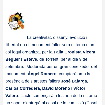
a
ll
a
La creativitat, disseny, evolució i
s
llibertat en el monument faller serà el tema d’un
col·loqui organitzat per la
Falla Cronista Vicent
Beguer i Esteve
, de Torrent, per al dia 9 de
setembre. Moderada per un gran coneixedor del
monument,
Ángel Romero
, comptarà amb la
presència dels artistes fallers
José Lafarga,
Carlos Corredera, David Moreno
i
Víctor
Valero
. L’acte començarà a les nou de la nit amb
un sopar d’entrepà al casal de la comissió (Casal