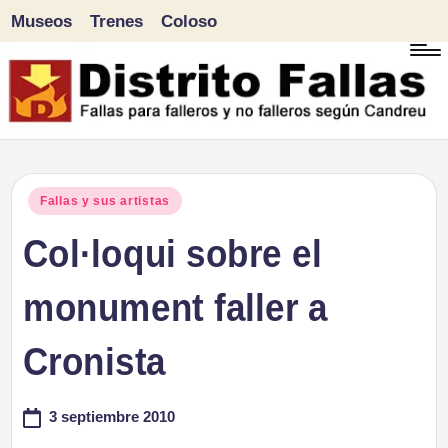
Museos
Trenes
Coloso
Saltar
al
contenido
D
Fallas
para
i
Publicado
Fallas y sus artistas
falleros
en
Col·loqui sobre el
s
y
tr
monument faller a
no
falleros
it
Cronista
según
o
Candreu
3 septiembre 2010
F