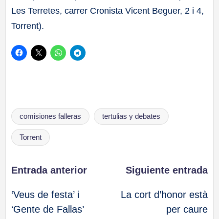
Les Terretes, carrer Cronista Vicent Beguer, 2 i 4,
Torrent).
Etiquetas:
comisiones falleras
tertulias y debates
Torrent
Navegación
Entrada anterior
Siguiente entrada
‘Veus de festa’ i
La cort d’honor està
de
‘Gente de Fallas’
per caure