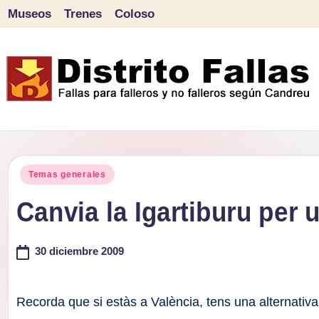
Museos
Trenes
Coloso
Saltar
al
contenido
D
Fallas
para
i
Publicado
falleros
Temas generales
s
en
y
Canvia la Igartiburu per
tr
no
falleros
30 diciembre 2009
it
según
o
Candreu
Recorda que si estàs a València, tens una alternati