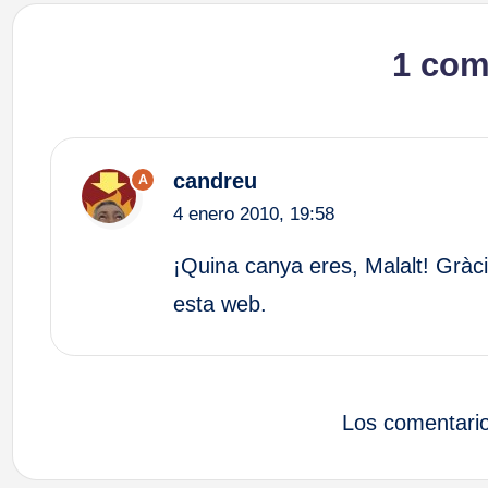
1 com
candreu
A
4 enero 2010,
19:58
¡Quina canya eres, Malalt! Gràci
esta web.
Los comentario