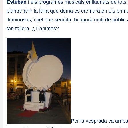
F
Esteban
i els programes musicals enllaunats de tots e
plantar ahir la falla que demà es cremarà en els prim
a
lluminosos, i pel que sembla, hi haurà molt de públic
ll
tan fallera. ¿T’animes?
a
s
Per la vesprada va arri