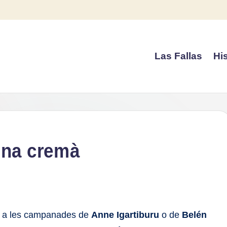
Las Fallas
His
 una cremà
va a les campanades de
Anne Igartiburu
o de
Belén