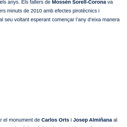
ls anys. Els fallers de
Mossén Sorell-Corona
va
ers minuts de 2010 amb efectes pirotècnics i
 al seu voltant esperant començar l’any d’eixa manera
bar el monument de
Carlos Orts
i
Josep Almiñana
al