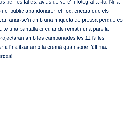
per les falles, àvids de vore’l i fotografiar-lo. Ni la
rs i el públic abandonaren el lloc, encara que els
a van anar-se’n amb una miqueta de pressa perquè es
té una pantalla circular de remat i una parella
projectaran amb les campanades les 11 falles
 a finalitzar amb la cremà quan sone l’última.
erdes!