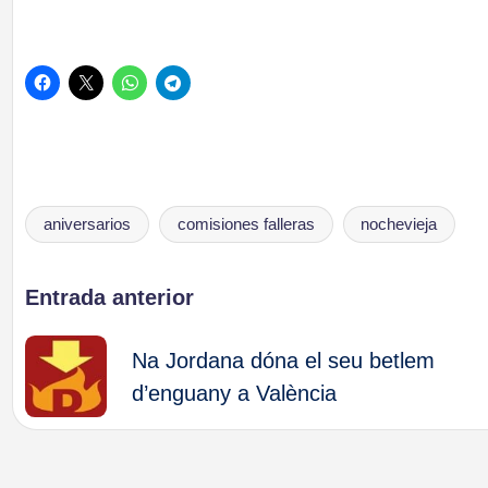
aniversarios
comisiones falleras
nochevieja
Etiquetas:
Navegación
Entrada anterior
de
Na Jordana dóna el seu betlem
d’enguany a València
entradas