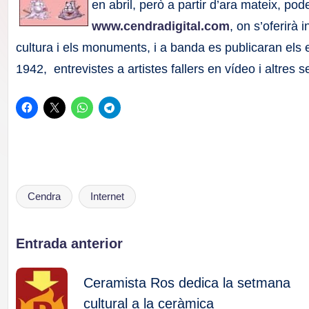
F
en abril, però a partir d’ara mateix, p
www.cendradigital.com
, on s’oferirà
a
cultura i els monuments, i a banda es publicaran els 
ll
1942, entrevistes a artistes fallers en vídeo i altres 
a
s
Cendra
Internet
Etiquetas:
Navegación
Entrada anterior
de
Ceramista Ros dedica la setmana
cultural a la ceràmica