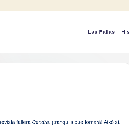
Las Fallas
His
…
revista fallera
Cendra
, ¡tranquils que tornarà! Això sí,