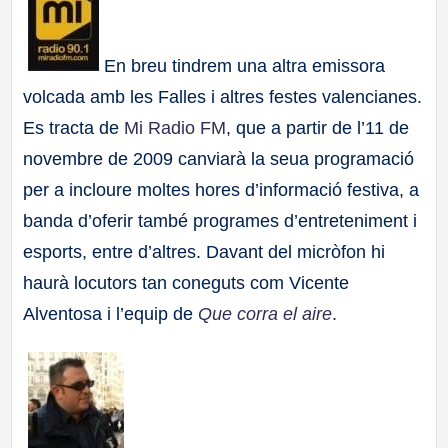
a
En breu tindrem una altra emissora
ll
volcada amb les Falles i altres festes valencianes.
a
Es tracta de
Mi Radio FM
, que a partir de l’11 de
novembre de 2009 canviarà la seua programació
s
per a incloure moltes hores d’informació festiva, a
banda d’oferir també programes d’entreteniment i
esports, entre d’altres. Davant del micròfon hi
haurà locutors tan coneguts com Vicente
Alventosa i l’equip de
Que corra el aire
.