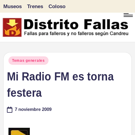
Museos
Trenes
Coloso
Saltar
al
contenido
D
Fallas
para
i
Publicado
Temas generales
falleros
en
Mi Radio FM es torna
s
y
tr
festera
no
falleros
it
7 noviembre 2009
según
o
Candreu
F