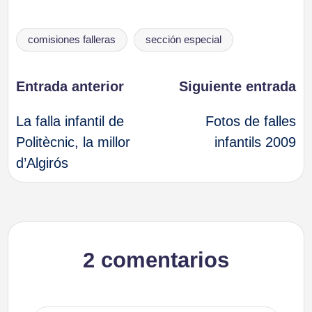
Etiquetas:
comisiones falleras
sección especial
Navegación
Entrada anterior
Siguiente entrada
La falla infantil de
Fotos de falles
de
Politècnic, la millor
infantils 2009
d’Algirós
entradas
2 comentarios