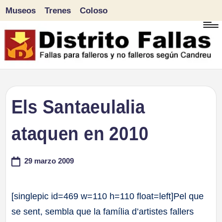
Museos
Trenes
Coloso
Saltar
al
contenido
D
Fallas
para
i
Els Santaeulalia
falleros
s
ataquen en 2010
y
tr
no
29 marzo 2009
falleros
it
según
o
[singlepic id=469 w=110 h=110 float=left]Pel que
Candreu
se sent, sembla que la família d’artistes fallers
F