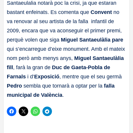
Santaeulalia notarà poc la crisi, ja que estaran
a
bastant enfeinats. Es comenta que
Convent
no
va renovar al seu artista de la falla infantil de
ll
2009, encara que va aconseguir el primer premi,
a
perquè volen que siga
Miguel Santaeulàlia pare
qui s’encarregue d’eixe monument. Amb el mateix
s
nom però amb menys anys,
Miguel Santaeulàlia
fill
, farà la gran de
Duc de Gaeta-Pobla
de
Farnals
i d’
Exposició
, mentre que el seu germà
Pedro
sembla que tornarà a optar per la
falla
municipal de València
.