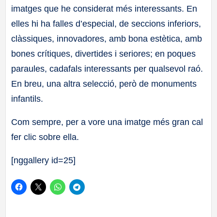
imatges que he considerat més interessants. En
a
elles hi ha falles d’especial, de seccions inferiors,
ll
clàssiques, innovadores, amb bona estètica, amb
bones crítiques, divertides i seriores; en poques
a
paraules, cadafals interessants per qualsevol raó.
s
En breu, una altra selecció, però de monuments
infantils.
Com sempre, per a vore una imatge més gran cal
fer clic sobre ella.
[nggallery id=25]