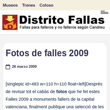
Museos
Trenes
Coloso
Saltar
al
contenido
D
Fallas
para
i
Fotos de falles 2009
falleros
s
y
26 marzo 2009
tr
no
falleros
it
[singlepic id=483 w=110 h=110 float=left]Després
según
de revisar tot el cabàs de
fotos
que he fet estes
o
Candreu
Falles 2009 a monuments fallers de la capital
F
valenciana, finalment publique una selecció de les