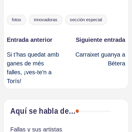
Etiquetas:
fotos
innovadoras
sección especial
Navegación
Entrada anterior
Siguiente entrada
Si t’has quedat amb
Carraixet guanya a
de
ganes de més
Bétera
falles, ¡ves-te’n a
entradas
Torís!
Aquí se habla de…
Fallas y sus artistas