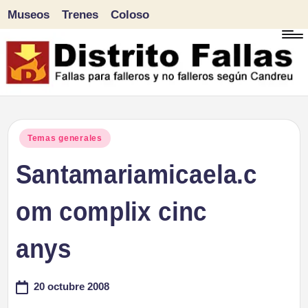
Museos
Trenes
Coloso
Saltar
al
contenido
D
Fallas
para
i
Publicado
Temas generales
falleros
en
Santamariamicaela.c
s
y
tr
om complix cinc
no
falleros
it
anys
según
o
Candreu
20 octubre 2008
F