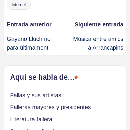
Etiquetas:
Internet
Navegación
Entrada anterior
Siguiente entrada
Gayano Lluch no
Música entre amics
de
para últimament
a Arrancapins
entradas
Aquí se habla de…
Fallas y sus artistas
Falleras mayores y presidentes
Literatura fallera