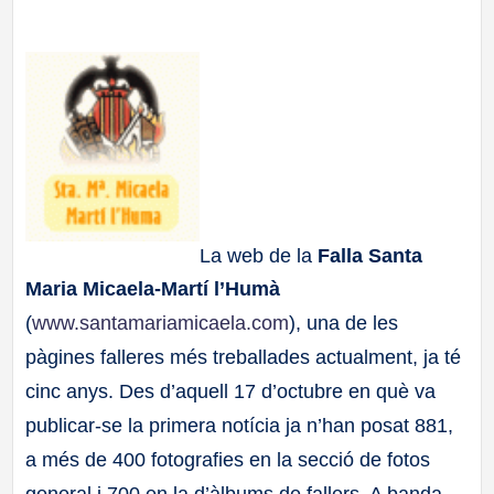
a
ll
a
s
La web de la
Falla Santa
Maria Micaela-Martí l’Humà
(
www.santamariamicaela.com
), una de les
pàgines falleres més treballades actualment, ja té
cinc anys. Des d’aquell 17 d’octubre en què va
publicar-se la primera notícia ja n’han posat 881,
a més de 400 fotografies en la secció de fotos