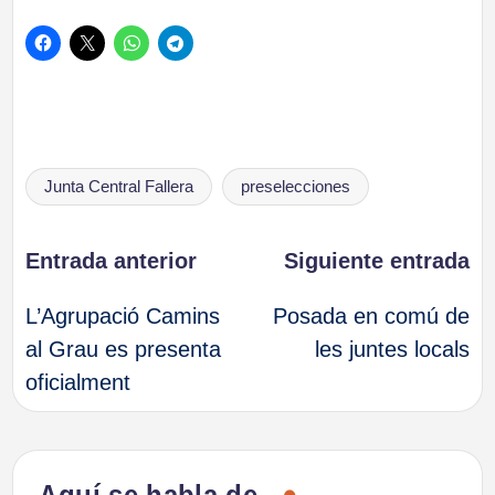
Etiquetas:
Junta Central Fallera
preselecciones
Navegación
Entrada anterior
Siguiente entrada
L’Agrupació Camins
Posada en comú de
de
al Grau es presenta
les juntes locals
oficialment
entradas