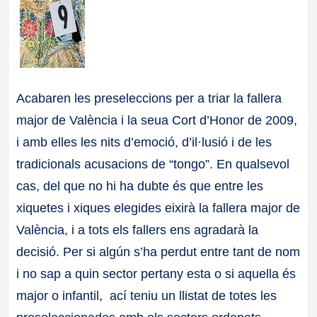
a
ll
a
Acabaren les preseleccions per a triar la fallera
major de València i la seua Cort d’Honor de 2009,
s
i amb elles les nits d’emoció, d’il·lusió i de les
tradicionals acusacions de “tongo”. En qualsevol
cas, del que no hi ha dubte és que entre les
xiquetes i xiques elegides eixirà la fallera major de
València, i a tots els fallers ens agradarà la
decisió. Per si algún s’ha perdut entre tant de nom
i no sap a quin sector pertany esta o si aquella és
major o infantil, ací teniu un llistat de totes les