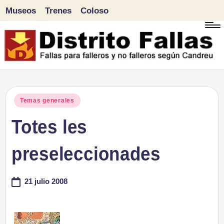
Museos
Trenes
Coloso
Saltar
al
contenido
D
Fallas
para
i
Publicado
Temas generales
falleros
en
Totes les
s
y
tr
preseleccionades
no
falleros
it
21 julio 2008
según
o
Candreu
F