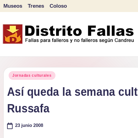
Museos
Trenes
Coloso
Saltar
al
contenido
D
Fallas
para
i
Publicado
falleros
Jornadas culturales
s
en
y
Así queda la semana cult
tr
no
Russafa
falleros
it
según
o
23 junio 2008
Candreu