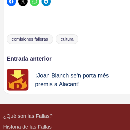
comisiones falleras
cultura
Etiquetas:
Navegación
Entrada anterior
de
¡Joan Blanch se’n porta més
premis a Alacant!
entradas
¿Qué son las Fallas?
Historia de las Fallas