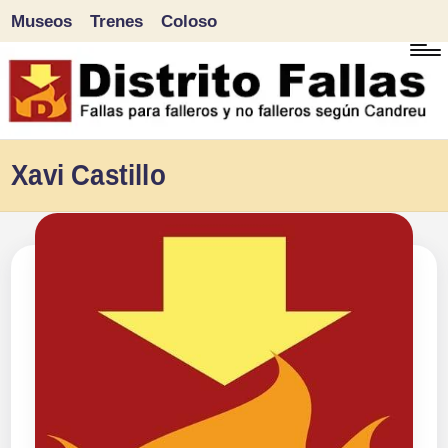
Museos
Trenes
Coloso
Saltar
al
contenido
D
Fallas
Xavi Castillo
para
i
falleros
s
y
tr
no
falleros
it
según
o
Candreu
F