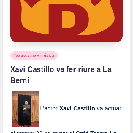
a
ll
a
s
Publicado
Teatro, cine y música
en
Xavi Castillo va fer riure a La
Berni
L’actor
Xavi Castillo
va actuar