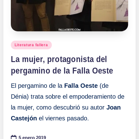
a
ll
a
Publicado
Literatura fallera
en
s
La mujer, protagonista del
pergamino de la Falla Oeste
El pergamino de la
Falla Oeste
(de
Dénia) trata sobre el empoderamiento de
la mujer, como descubrió su autor
Joan
Castejón
el viernes pasado.
5 enero 2019