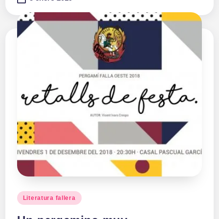
Publicado
Literatura fallera
en