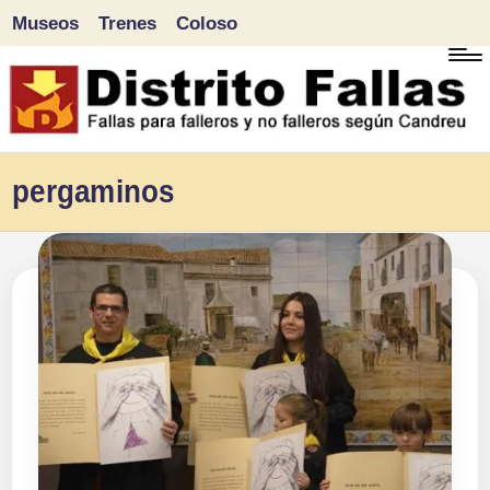
Museos
Trenes
Coloso
Saltar
al
contenido
D
Fallas
pergaminos
para
i
falleros
s
y
tr
no
falleros
it
según
o
Candreu
F