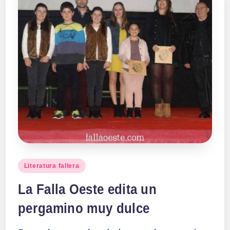
Publicado
Literatura fallera
en
La Falla Oeste edita un
pergamino muy dulce