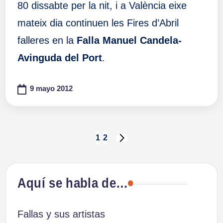
80 dissabte per la nit, i a València eixe
mateix dia continuen les Fires d’Abril
falleres en la
Falla Manuel Candela-
Avinguda del Port
.
9 mayo 2012
Paginación
1
2
SIGUIENTE
PÁGINA
de
Aquí se habla de…
entradas
Fallas y sus artistas