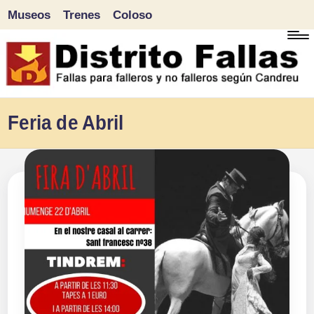
Museos
Trenes
Coloso
Saltar
al
contenido
D
Fallas
Feria de Abril
para
i
falleros
s
y
tr
no
falleros
it
según
o
Candreu
F