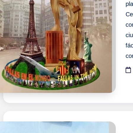
pl
Ce
co
ci
fá
co