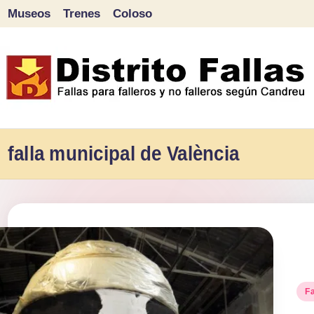
Museos
Trenes
Coloso
Saltar
al
contenido
D
Fallas
para
falla municipal de València
i
falleros
s
y
tr
no
falleros
it
según
o
Pu
Fa
Candreu
en