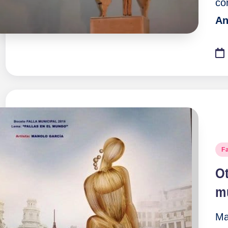
co
An
Pu
Fa
en
Ot
m
Ma