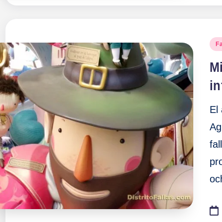
Pu
Fa
en
Mi
in
El
Ag
fa
pr
oc