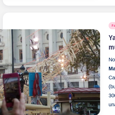
Pu
Fa
en
Ya
m
No
Ma
Ca
(b
30
un