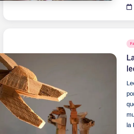
Pu
Fa
en
La
le
Le
po
qu
mu
la