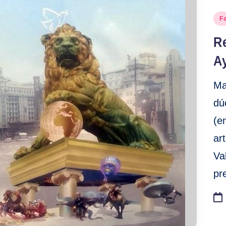
Pu
Fa
en
Re
A
Ma
dú
(e
ar
Va
pr