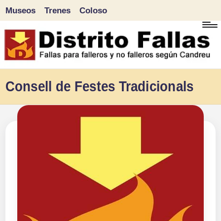
Museos
Trenes
Coloso
Saltar
al
contenido
D
Fallas
Consell de Festes Tradicionals
para
i
falleros
s
y
tr
no
falleros
it
según
o
Candreu
F