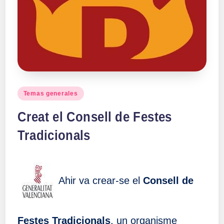
a
ll
a
s
Publicado
Temas generales
en
Creat el Consell de Festes
Tradicionals
Ahir va crear-se el
Consell de
Festes Tradicionals
, un organisme