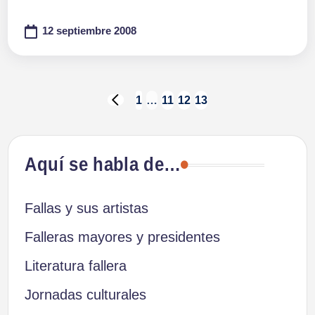
12 septiembre 2008
Paginación
1
…
11
12
13
PÁGINA
ANTERIOR
de
Aquí se habla de…
entradas
Fallas y sus artistas
Falleras mayores y presidentes
Literatura fallera
Jornadas culturales