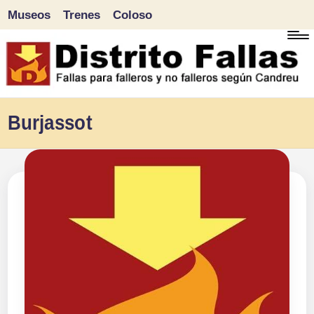
Museos
Trenes
Coloso
Saltar
al
contenido
D
Fallas
Burjassot
para
i
falleros
s
y
tr
no
falleros
it
según
o
Candreu
F