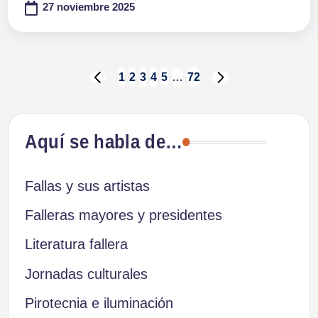
27 noviembre 2025
Paginación
1
2
3
4
5
…
72
PÁGINA
SIGUIENTE
ANTERIOR
PÁGINA
de
Aquí se habla de…
entradas
Fallas y sus artistas
Falleras mayores y presidentes
Literatura fallera
Jornadas culturales
Pirotecnia e iluminación