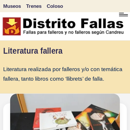
Museos
Trenes
Coloso
Saltar
al
contenido
D
Fallas
Literatura fallera
para
i
falleros
Literatura realizada por falleros y/o con temática
s
y
fallera, tanto libros como ‘llibrets’ de falla.
tr
no
falleros
it
según
o
Candreu
F