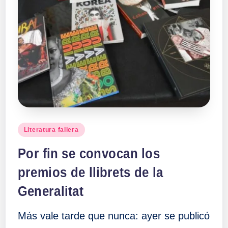
a
ll
a
s
Publicado
Literatura fallera
en
Por fin se convocan los
premios de llibrets de la
Generalitat
Más vale tarde que nunca: ayer se publicó