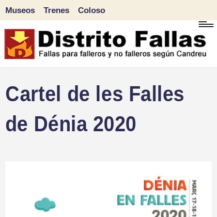
Museos
Trenes
Coloso
Saltar
al
contenido
D
Fallas
Cartel de les Falles
para
i
falleros
de Dénia 2020
s
y
tr
no
falleros
it
según
o
Candreu
F