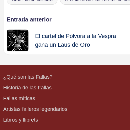
Etiquetas:
Navegación
Entrada anterior
de
El cartel de Pólvora a la Vespra
gana un Laus de Oro
entradas
¿Qué son las Fallas?
Historia de las Fallas
Fallas míticas
Artistas falleros legendarios
Libros y llibrets