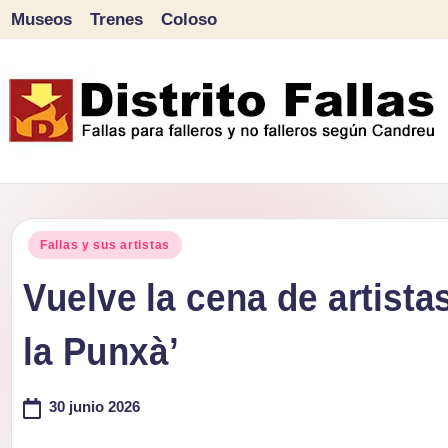
Museos
Trenes
Coloso
Saltar
al
contenido
D
Fallas
para
i
Publicado
falleros
Fallas y sus artistas
s
en
y
Vuelve la cena de artistas
tr
no
la Punxà’
falleros
it
según
o
30 junio 2026
Candreu