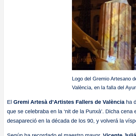
Logo del Gremio Artesano de
València, en la falla del Ay
El
Gremi Artesà d’Artistes Fallers de València
ha 
que se celebraba en la ‘nit de la Punxà’. Dicha cena
desapareció en la década de los 90, y volverá la víspe
Según ha recordado el maestro mayor,
Vicente Juli