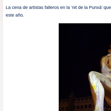
F
La cena de artistas falleros en la ‘nit de la Punxà’ 
a
este año.
ll
a
s