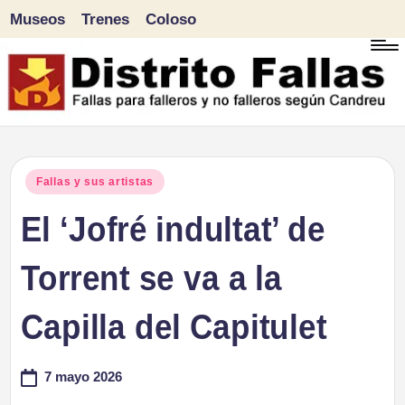
Museos
Trenes
Coloso
Saltar
al
contenido
D
Fallas
para
i
Publicado
Fallas y sus artistas
falleros
en
El ‘Jofré indultat’ de
s
y
tr
Torrent se va a la
no
falleros
it
Capilla del Capitulet
según
o
Candreu
7 mayo 2026
F