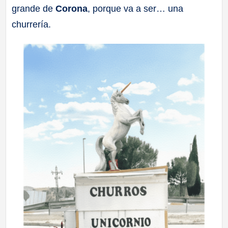
grande de
Corona
, porque va a ser… una
a
churrería.
ll
a
s