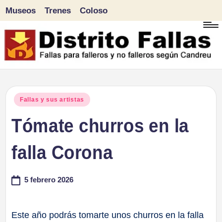
Museos
Trenes
Coloso
Saltar
al
contenido
D
Fallas
para
i
Publicado
Fallas y sus artistas
falleros
en
Tómate churros en la
s
y
tr
falla Corona
no
falleros
it
5 febrero 2026
según
o
Candreu
F
Este año podrás tomarte unos churros en la falla