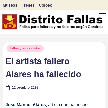
Museos
Trenes
Coloso
Saltar
al
contenido
D
Fallas
para
i
Publicado
Fallas y sus artistas
falleros
en
El artista fallero
s
y
tr
Alares ha fallecido
no
falleros
it
12 octubre 2025
según
o
Candreu
F
José Manuel Alares
, artista que ha hecho