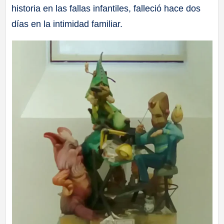
historia en las fallas infantiles, falleció hace dos
a
días en la intimidad familiar.
ll
a
s