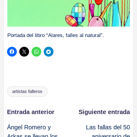
Portada del libro “Alares, falles al natural”.
Etiquetas:
artistas falleros
Navegación
Entrada anterior
Siguiente entrada
Ángel Romero y
Las fallas del 50
de
Arkas se llevan los
aniversario de