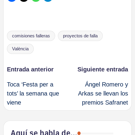
Etiquetas:
comisiones falleras
proyectos de falla
València
Navegación
Entrada anterior
Siguiente entrada
Toca ‘Festa per a
Ángel Romero y
de
tots’ la semana que
Arkas se llevan los
viene
premios Safranet
entradas
Aquí se habla de…