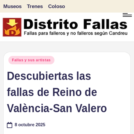
Museos
Trenes
Coloso
Saltar
al
contenido
D
Fallas
para
i
Publicado
Fallas y sus artistas
falleros
en
Descubiertas las
s
y
tr
fallas de Reino de
no
falleros
it
València-San Valero
según
o
Candreu
8 octubre 2025
F