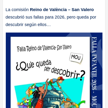
a
La comisión
Reino de València – San Valero
descubrió sus fallas para 2026, pero queda por
ll
descubrir según ellos…
a
s