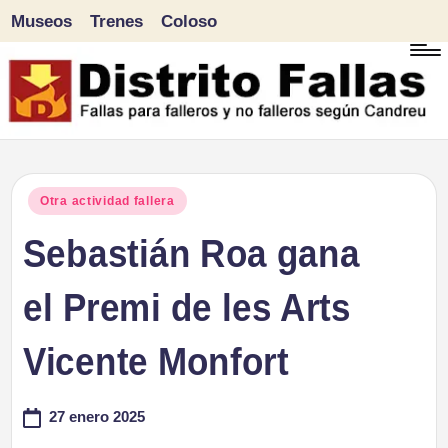
Museos
Trenes
Coloso
Saltar
al
contenido
D
Fallas
para
i
Publicado
Otra actividad fallera
falleros
en
Sebastián Roa gana
s
y
tr
el Premi de les Arts
no
falleros
it
Vicente Monfort
según
o
Candreu
27 enero 2025
F