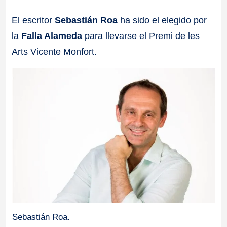
a
El escritor
Sebastián Roa
ha sido el elegido por
la
Falla Alameda
para llevarse el Premi de les
ll
Arts Vicente Monfort.
a
s
Sebastián Roa.