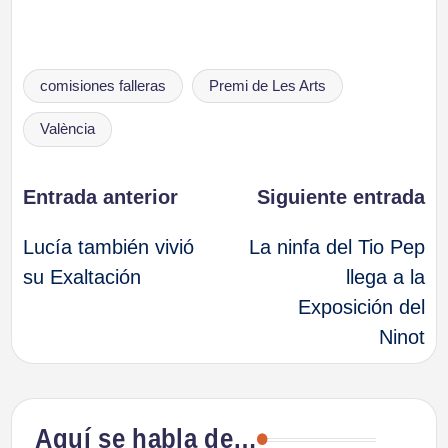
Etiquetas:
comisiones falleras
Premi de Les Arts
València
Navegación
Entrada anterior
Siguiente entrada
Lucía también vivió
La ninfa del Tio Pep
de
su Exaltación
llega a la
Exposición del
entradas
Ninot
Aquí se habla de…