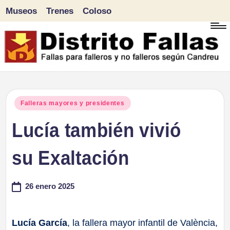
Museos
Trenes
Coloso
Saltar
al
contenido
D
Fallas
para
i
Publicado
Falleras mayores y presidentes
falleros
en
Lucía también vivió
s
y
tr
su Exaltación
no
falleros
it
26 enero 2025
según
o
Candreu
F
Lucía García
, la fallera mayor infantil de València,