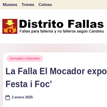
Museos
Trenes
Coloso
Saltar
al
contenido
D
Fallas
para
i
Publicado
falleros
Jornadas culturales
s
en
y
La Falla El Mocador expo
tr
no
Festa i Foc’
falleros
it
según
o
2 enero 2025
Candreu