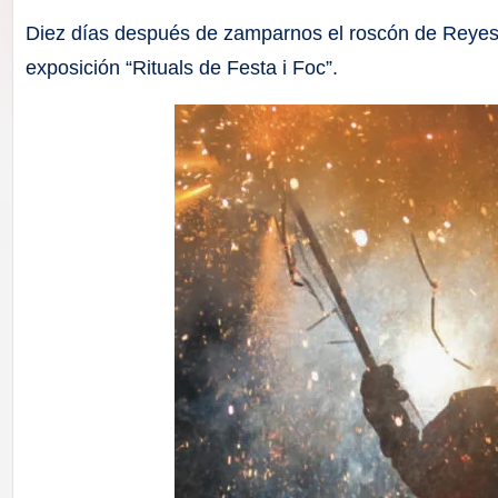
F
Diez días después de zamparnos el roscón de Reyes
a
exposición “Rituals de Festa i Foc”.
ll
a
s