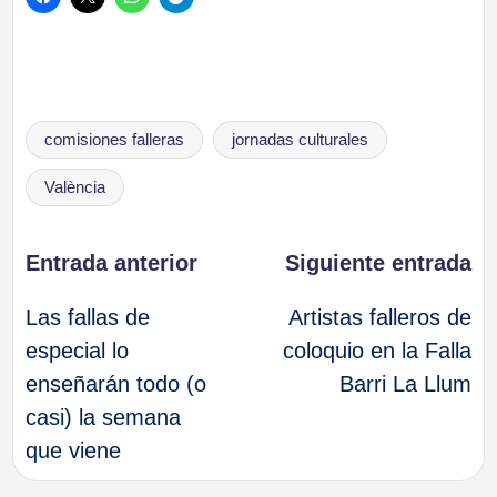
Etiquetas:
comisiones falleras
jornadas culturales
València
Navegación
Entrada anterior
Siguiente entrada
Las fallas de
Artistas falleros de
de
especial lo
coloquio en la Falla
enseñarán todo (o
Barri La Llum
entradas
casi) la semana
que viene