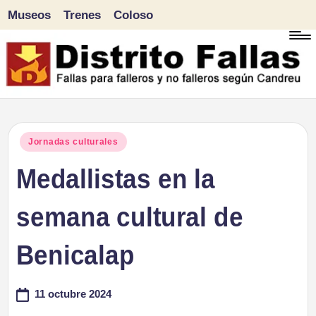
Museos
Trenes
Coloso
Saltar
al
contenido
D
Fallas
para
i
Publicado
Jornadas culturales
falleros
en
Medallistas en la
s
y
tr
semana cultural de
no
falleros
it
Benicalap
según
o
Candreu
11 octubre 2024
F