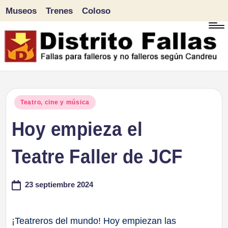
Museos
Trenes
Coloso
Saltar
al
contenido
D
Fallas
para
i
Publicado
Teatro, cine y música
falleros
en
Hoy empieza el
s
y
tr
Teatre Faller de JCF
no
falleros
it
23 septiembre 2024
según
o
Candreu
F
¡Teatreros del mundo! Hoy empiezan las