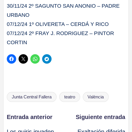
30/11/24 2º SAGUNTO SAN ANONIO – PADRE
URBANO
07/12/24 1º OLIVERETA – CERDÁ Y RICO
07/12/24 2º FRAY J. RODRIGUEZ – PINTOR
CORTIN
Etiquetas:
Junta Central Fallera
teatro
València
Navegación
Entrada anterior
Siguiente entrada
Los guiris invaden
Exaltación diferida