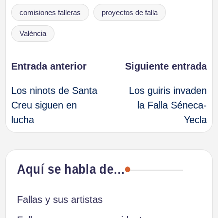
Etiquetas:
comisiones falleras
proyectos de falla
València
Navegación
Entrada anterior
Siguiente entrada
Los ninots de Santa
Los guiris invaden
de
Creu siguen en
la Falla Séneca-
lucha
Yecla
entradas
Aquí se habla de…
Fallas y sus artistas