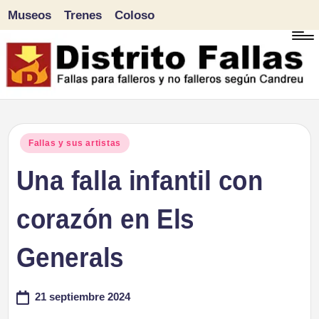
Museos
Trenes
Coloso
Saltar
al
contenido
D
Fallas
para
i
Publicado
Fallas y sus artistas
falleros
en
Una falla infantil con
s
y
tr
corazón en Els
no
falleros
it
Generals
según
o
Candreu
21 septiembre 2024
F