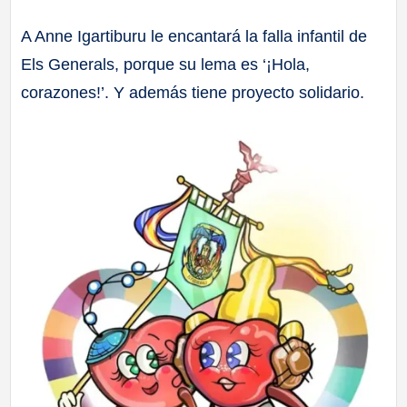
a
A Anne Igartiburu le encantará la falla infantil de
Els Generals, porque su lema es ‘¡Hola,
ll
corazones!’. Y además tiene proyecto solidario.
a
s