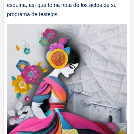
esquina, así que toma nota de los actos de su
a
programa de festejos.
ll
a
s