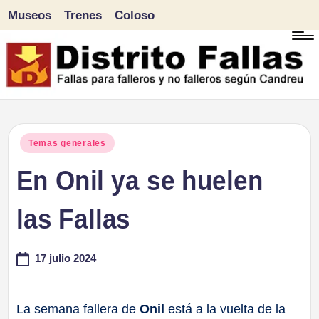
Museos
Trenes
Coloso
Saltar
al
contenido
D
Fallas
para
i
Publicado
Temas generales
falleros
en
En Onil ya se huelen
s
y
tr
las Fallas
no
falleros
it
17 julio 2024
según
o
Candreu
F
La semana fallera de
Onil
está a la vuelta de la