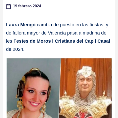
19 febrero 2024
a
ll
Laura Mengó
cambia de puesto en las fiestas, y
de fallera mayor de València pasa a madrina de
a
les
Festes de Moros i Cristians del Cap i Casal
s
de 2024.