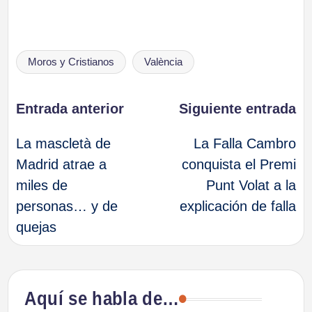
Etiquetas:
Moros y Cristianos
València
Navegación
Entrada anterior
Siguiente entrada
La mascletà de
La Falla Cambro
de
Madrid atrae a
conquista el Premi
miles de
Punt Volat a la
entradas
personas… y de
explicación de falla
quejas
Aquí se habla de…