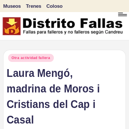
Museos
Trenes
Coloso
Saltar
al
contenido
D
Fallas
para
i
Publicado
Otra actividad fallera
falleros
en
Laura Mengó,
s
y
tr
madrina de Moros i
no
falleros
it
Cristians del Cap i
según
o
Candreu
Casal
F