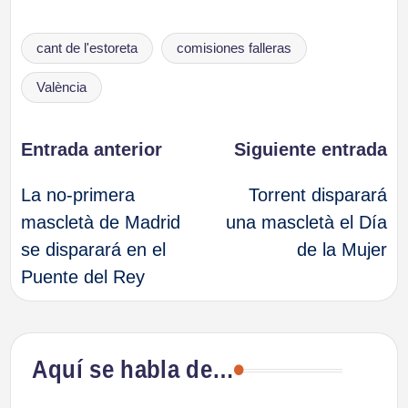
Etiquetas:
cant de l'estoreta
comisiones falleras
València
Navegación
Entrada anterior
Siguiente entrada
La no-primera
Torrent disparará
de
mascletà de Madrid
una mascletà el Día
se disparará en el
de la Mujer
entradas
Puente del Rey
Aquí se habla de…