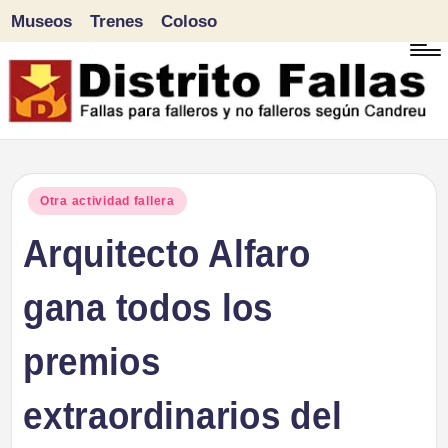
Museos
Trenes
Coloso
Saltar
al
contenido
D
Fallas
para
i
Publicado
Otra actividad fallera
falleros
en
Arquitecto Alfaro
s
y
tr
gana todos los
no
falleros
it
premios
según
o
Candreu
extraordinarios del
F