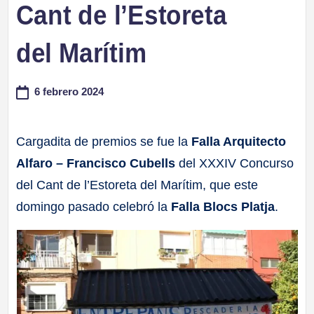
Cant de l’Estoreta
a
del Marítim
ll
a
6 febrero 2024
s
Cargadita de premios se fue la
Falla Arquitecto
Alfaro – Francisco Cubells
del XXXIV Concurso
del Cant de l’Estoreta del Marítim, que este
domingo pasado celebró la
Falla Blocs Platja
.