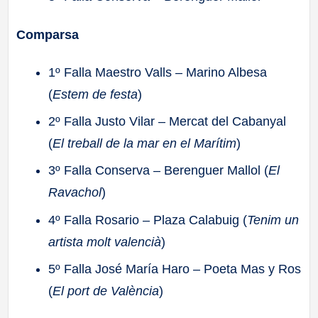
Comparsa
1º Falla Maestro Valls – Marino Albesa
(
Estem de festa
)
2º Falla Justo Vilar – Mercat del Cabanyal
(
El treball de la mar en el Marítim
)
3º Falla Conserva – Berenguer Mallol (
El
Ravachol
)
4º Falla Rosario – Plaza Calabuig (
Tenim un
artista molt valencià
)
5º Falla José María Haro – Poeta Mas y Ros
(
El port de València
)