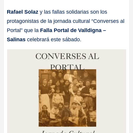
a
Rafael Solaz
y las fallas solidarias son los
protagonistas de la jornada cultural “Converses al
ll
Portal” que la
Falla Portal de Valldigna –
a
Salinas
celebrará este sábado.
s