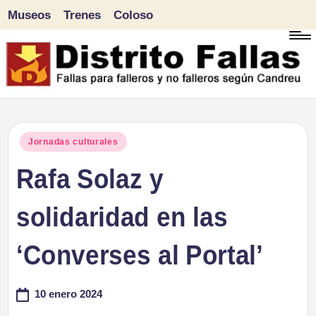
Museos
Trenes
Coloso
Saltar
al
contenido
D
Fallas
para
i
Publicado
Jornadas culturales
falleros
en
Rafa Solaz y
s
y
tr
solidaridad en las
no
falleros
it
‘Converses al Portal’
según
o
Candreu
10 enero 2024
F