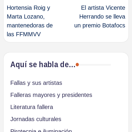
Hortensia Roig y
El artista Vicente
de
Marta Lozano,
Herrando se lleva
mantenedoras de
un premio Botafocs
entradas
las FFMMVV
Aquí se habla de…
Fallas y sus artistas
Falleras mayores y presidentes
Literatura fallera
Jornadas culturales
Pirotecnia e iluminación