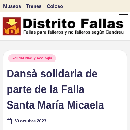
Museos
Trenes
Coloso
Saltar
al
contenido
D
Fallas
para
i
Publicado
Solidaridad y ecología
falleros
en
Dansà solidaria de
s
y
tr
parte de la Falla
no
falleros
it
Santa María Micaela
según
o
Candreu
30 octubre 2023
F