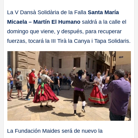
a
La V Dansà Solidària de la Falla
Santa María
Micaela – Martín El Humano
saldrá a la calle el
ll
domingo que viene, y después, para recuperar
a
fuerzas, tocará la III Tirà la Canya i Tapa Solidaris.
s
La Fundación Maides será de nuevo la