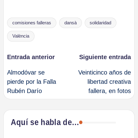
Etiquetas:
comisiones falleras
dansà
solidaridad
València
Navegación
Entrada anterior
Siguiente entrada
Almodóvar se
Veinticinco años de
de
pierde por la Falla
libertad creativa
Rubén Darío
fallera, en fotos
entradas
Aquí se habla de…