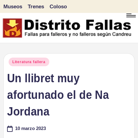
Museos
Trenes
Coloso
Saltar
al
contenido
D
Fallas
para
i
Publicado
Literatura fallera
falleros
en
Un llibret muy
s
y
tr
afortunado el de Na
no
falleros
it
Jordana
según
o
Candreu
10 marzo 2023
F