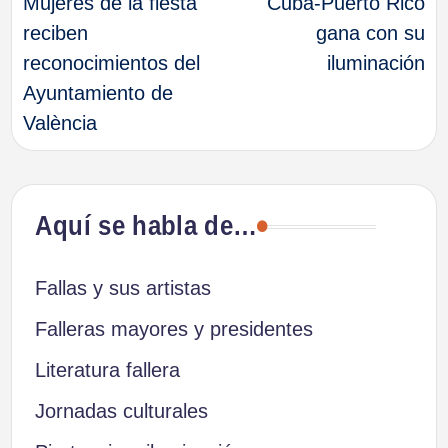
Mujeres de la fiesta
Cuba-Puerto Rico
de
reciben
gana con su
reconocimientos del
iluminación
entradas
Ayuntamiento de
València
Aquí se habla de…
Fallas y sus artistas
Falleras mayores y presidentes
Literatura fallera
Jornadas culturales