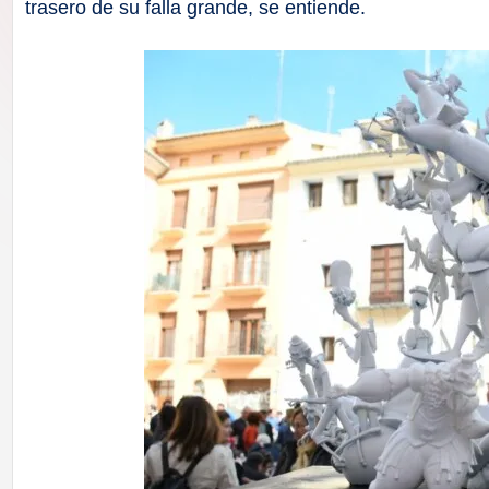
F
trasero de su falla grande, se entiende.
a
ll
a
s