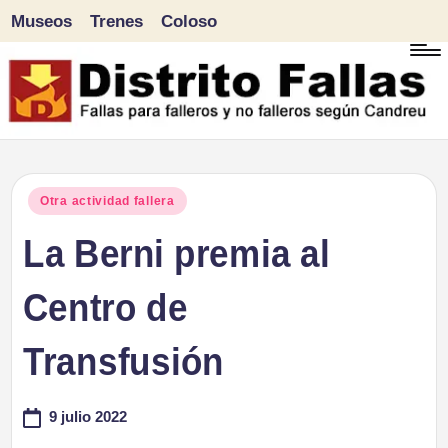
Museos
Trenes
Coloso
Saltar
al
contenido
D
Fallas
para
i
Publicado
Otra actividad fallera
falleros
en
La Berni premia al
s
y
tr
Centro de
no
falleros
it
Transfusión
según
o
Candreu
9 julio 2022
F