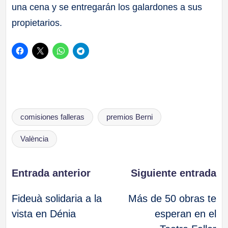
una cena y se entregarán los galardones a sus
propietarios.
Etiquetas:
comisiones falleras
premios Berni
València
Navegación
Entrada anterior
Siguiente entrada
Fideuà solidaria a la
Más de 50 obras te
de
vista en Dénia
esperan en el