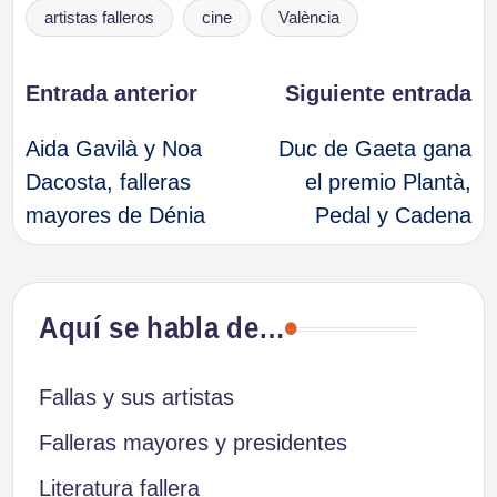
Etiquetas:
artistas falleros
cine
València
Navegación
Entrada anterior
Siguiente entrada
Aida Gavilà y Noa
Duc de Gaeta gana
de
Dacosta, falleras
el premio Plantà,
mayores de Dénia
Pedal y Cadena
entradas
Aquí se habla de…
Fallas y sus artistas
Falleras mayores y presidentes
Literatura fallera