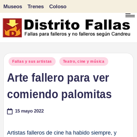
Museos
Trenes
Coloso
Saltar
al
contenido
D
Fallas
para
i
Publicado
Fallas y sus artistas
Teatro, cine y música
falleros
en
Arte fallero para ver
s
y
tr
comiendo palomitas
no
falleros
it
15 mayo 2022
según
o
Candreu
F
Artistas falleros de cine ha habido siempre, y