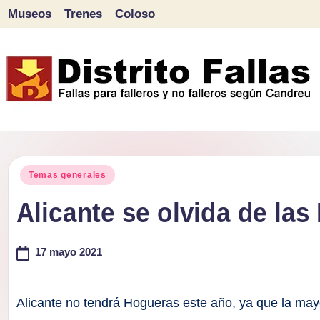
Museos
Trenes
Coloso
Saltar
al
contenido
D
Fallas
para
i
Publicado
falleros
Temas generales
s
en
y
Alicante se olvida de la
tr
no
falleros
17 mayo 2021
it
según
o
Candreu
Alicante no tendrá Hogueras este año, ya que la mayo