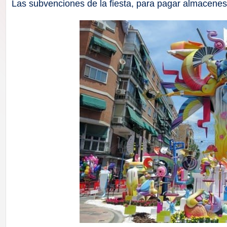
F
Las subvenciones de la fiesta, para pagar almacenes
a
ll
a
s