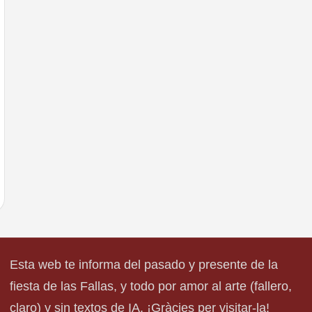
Esta web te informa del pasado y presente de la
fiesta de las Fallas, y todo por amor al arte (fallero,
claro) y sin textos de IA. ¡Gràcies per visitar-la!