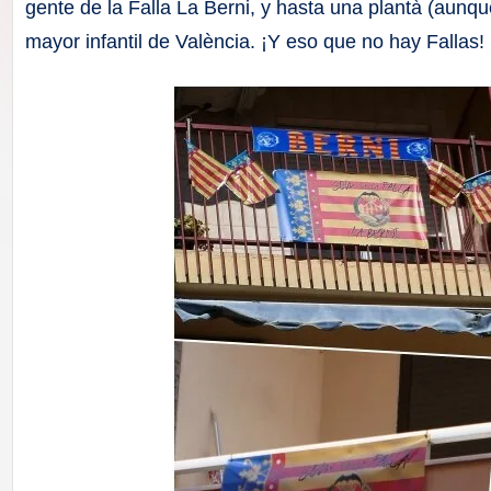
F
gente de la Falla La Berni, y hasta una plantà (aunque
mayor infantil de València. ¡Y eso que no hay Fallas!
a
ll
a
s