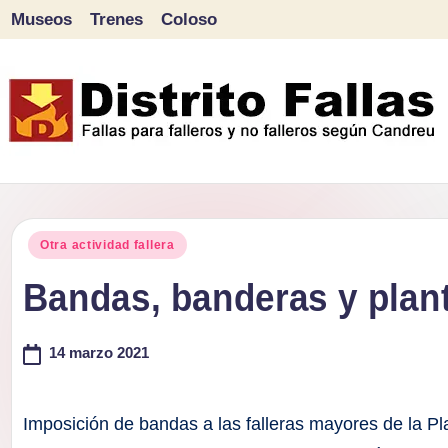
Museos
Trenes
Coloso
Saltar
al
contenido
D
Fallas
para
i
Publicado
falleros
Otra actividad fallera
s
en
y
Bandas, banderas y plant
tr
no
falleros
14 marzo 2021
it
según
o
Candreu
Imposición de bandas a las falleras mayores de la P