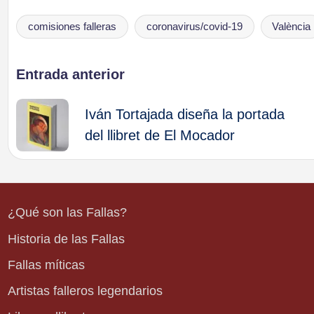
comisiones falleras
coronavirus/covid-19
València
Etiquetas:
Navegación
Entrada anterior
de
Iván Tortajada diseña la portada
del llibret de El Mocador
entradas
¿Qué son las Fallas?
Historia de las Fallas
Fallas míticas
Artistas falleros legendarios