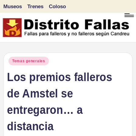
Museos
Trenes
Coloso
Saltar
al
contenido
D
Fallas
para
i
Publicado
Temas generales
falleros
en
Los premios falleros
s
y
tr
de Amstel se
no
falleros
it
entregaron… a
según
o
Candreu
distancia
F