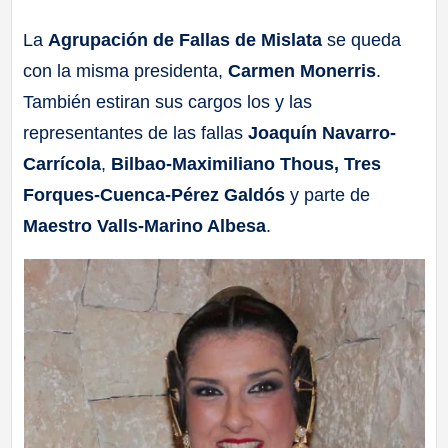
a
La
Agrupación de Fallas de Mislata
se queda
con la misma presidenta,
Carmen Monerris
.
ll
También estiran sus cargos los y las
a
representantes de las fallas
Joaquín Navarro-
Carrícola
,
Bilbao-Maximiliano Thous, Tres
s
Forques-Cuenca-Pérez Galdós
y parte de
Maestro Valls-Marino Albesa
.