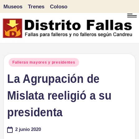
Museos
Trenes
Coloso
Saltar
al
contenido
D
Fallas
para
i
Publicado
Falleras mayores y presidentes
falleros
en
La Agrupación de
s
y
tr
Mislata reeligió a su
no
falleros
it
presidenta
según
o
Candreu
2 junio 2020
F