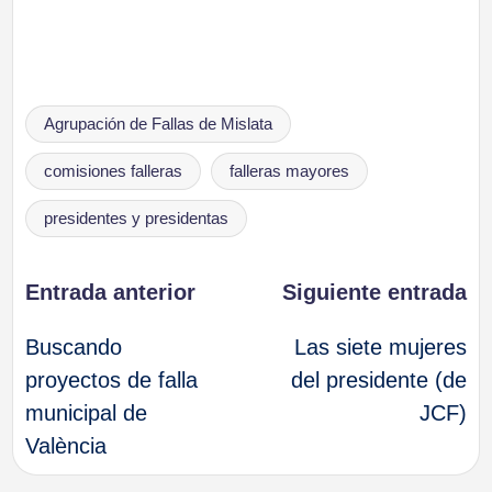
Etiquetas:
Agrupación de Fallas de Mislata
comisiones falleras
falleras mayores
presidentes y presidentas
Navegación
Entrada anterior
Siguiente entrada
Buscando
Las siete mujeres
de
proyectos de falla
del presidente (de
municipal de
JCF)
entradas
València