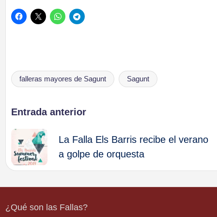
falleras mayores de Sagunt
Sagunt
Etiquetas:
Navegación
Entrada anterior
de
La Falla Els Barris recibe el verano
a golpe de orquesta
entradas
¿Qué son las Fallas?