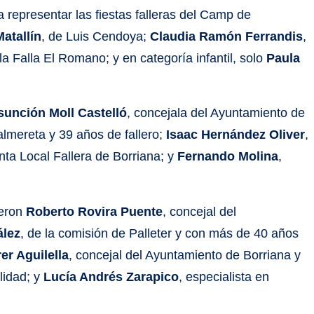
representar las fiestas falleras del Camp de
Matallín
, de Luis Cendoya;
Claudia Ramón Ferrandis
,
 la Falla El Romano; y en categoría infantil, solo
Paula
sunción Moll Castelló
, concejala del Ayuntamiento de
Palmereta y 39 años de fallero;
Isaac Hernández Oliver
,
nta Local Fallera de Borriana; y
Fernando Molina
,
ieron
Roberto Rovira Puente
, concejal del
ález
, de la comisión de Palleter y con más de 40 años
er Aguilella
, concejal del Ayuntamiento de Borriana y
lidad; y
Lucía Andrés Zarapico
, especialista en