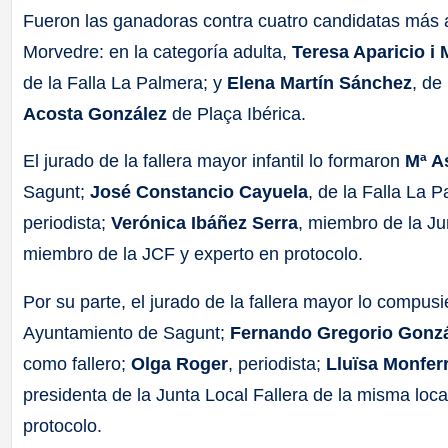
Fueron las ganadoras contra cuatro candidatas más a 
Morvedre: en la categoría adulta,
Teresa Aparicio i 
de la Falla La Palmera; y
Elena Martín Sánchez
, de
Acosta González
de Plaça Ibérica.
El jurado de la fallera mayor infantil lo formaron
Mª A
Sagunt;
José Constancio Cayuela
, de la Falla La 
periodista;
Verónica Ibáñez Serra
, miembro de la Ju
miembro de la JCF y experto en protocolo.
Por su parte, el jurado de la fallera mayor lo compus
Ayuntamiento de Sagunt;
Fernando Gregorio Gonz
como fallero;
Olga Roger
, periodista;
Lluïsa Monferr
presidenta de la Junta Local Fallera de la misma loca
protocolo.