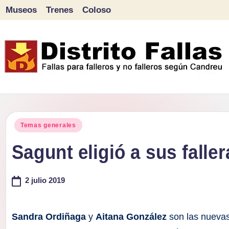
Museos
Trenes
Coloso
Saltar
al
contenido
D
Fallas
para
i
Publicado
falleros
Temas generales
s
en
y
Sagunt eligió a sus fall
tr
no
falleros
2 julio 2019
it
según
o
Candreu
Sandra Ordiñaga
y
Aitana González
son las nuevas