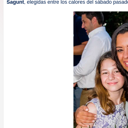
F
Sagunt
, elegidas entre los calores del sábado pasad
a
ll
a
s